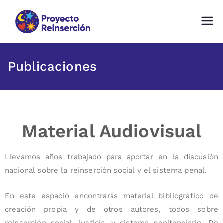
Proyecto Reinserción
Fundación comprometida con la
Reinserción Social en Chile
Publicaciones
Material Audiovisual
Llevamos años trabajado para aportar en la discusión
nacional sobre la reinserción social y el sistema penal.
En este espacio encontrarás material bibliográfico de
creación propia y de otros autores, todos sobre
reinserción social, justicia, y sistema penitenciario. De