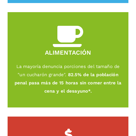
ALIMENTACIÓN
La mayoría denuncia porciones del tamaño de
"un cucharón grande".
82.5% de la población
penal pasa más de 15 horas sin comer entre la
cena y el desayuno*.