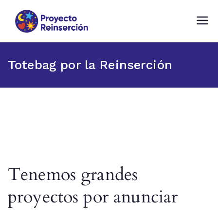
Proyecto Reinserción
Fundación comprometida con la
Reinserción Social en Chile
Totebag por la Reinserción
Tenemos grandes
proyectos por anunciar