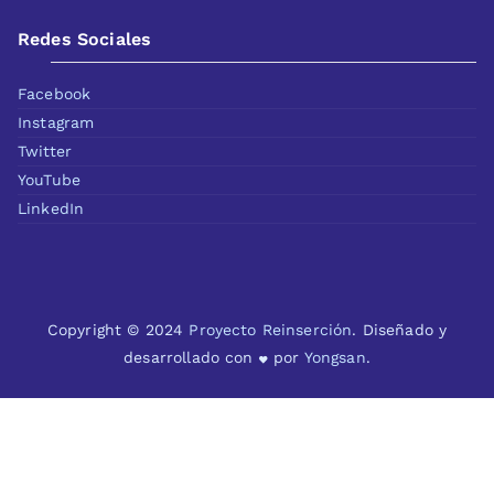
Redes Sociales
Facebook
Instagram
Twitter
YouTube
LinkedIn
Copyright © 2024
Proyecto Reinserción
. Diseñado y
desarrollado con
por
Yongsan
.
Deprecated
: La función !wc_enqueue_js está
descontinuado
desde la versión 10.4.0! Reemplázalo con