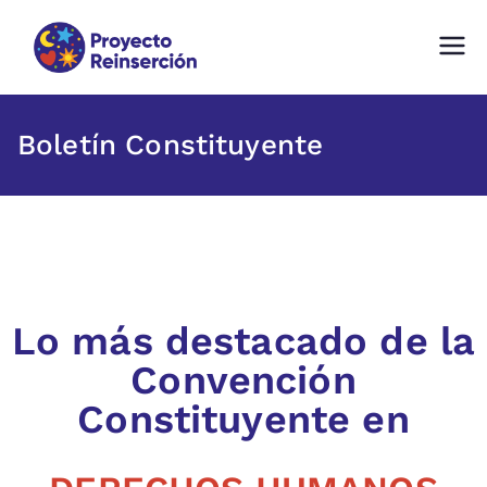
Proyecto Reinserción
Fundación comprometida con la
Reinserción Social en Chile
Boletín Constituyente
Lo más destacado de la
Convención
Constituyente en