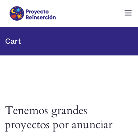
Proyecto Reinserción
Fundación comprometida con la
Reinserción Social en Chile
Cart
Tenemos grandes
proyectos por anunciar