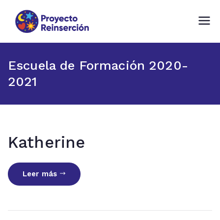
Proyecto Reinserción
Fundación comprometida con la
Reinserción Social en Chile
Escuela de Formación 2020-
2021
Katherine
Leer más