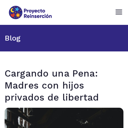
Proyecto Reinserción
Fundación comprometida con la
Reinserción Social en Chile
Blog
Cargando una Pena:
Madres con hijos
privados de libertad