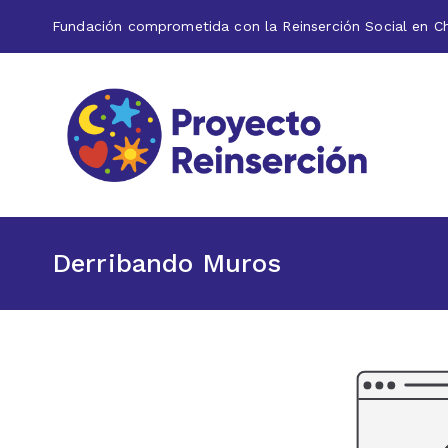
Fundación comprometida con la Reinserción Social en Ch
Proyecto
Fundación 
Derribando Muros